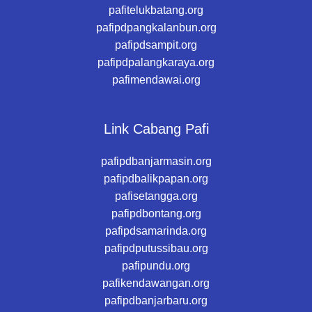
pafitelukbatang.org
pafipdpangkalanbun.org
pafipdsampit.org
pafipdpalangkaraya.org
pafimendawai.org
Link Cabang Pafi
pafipdbanjarmasin.org
pafipdbalikpapan.org
pafisetangga.org
pafipdbontang.org
pafipdsamarinda.org
pafipdputussibau.org
pafipundu.org
pafikendawangan.org
pafipdbanjarbaru.org