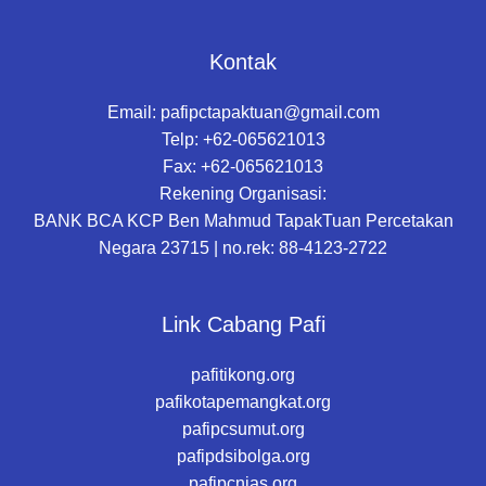
Kontak
Email:
pafipctapaktuan@gmail.com
Telp: +62-065621013
Fax: +62-065621013
Rekening Organisasi:
BANK BCA KCP Ben Mahmud TapakTuan Percetakan
Negara 23715 | no.rek: 88-4123-2722
Link Cabang Pafi
pafitikong.org
pafikotapemangkat.org
pafipcsumut.org
pafipdsibolga.org
pafipcnias.org