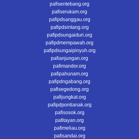
pafisentebang.org
pafiserukam.org
pafipdsanggau.org
pafipdsintang.org
pafipdsungaiduri.org
pafipdmempawah.org
pafipdsungaipinyuh.org
pafianjungan.org
pafimandor.org
pafipahunam.org
pafipdngabang.org
pafisegedong.org
pafijungkat.org
pafipdpontianak.org
pafisosok.org
pafitayan.org
pafimeliau.org
pafisandai.org