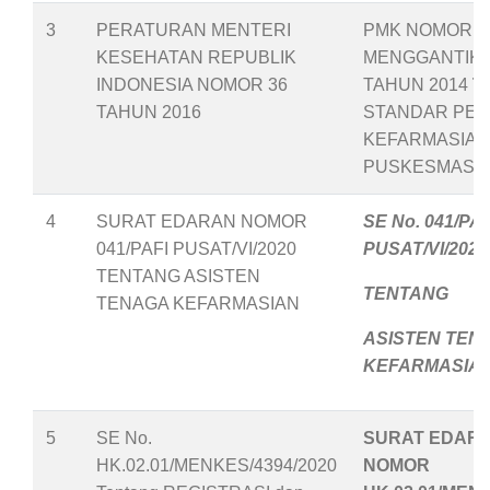
3
PERATURAN MENTERI
PMK NOMOR 36
KESEHATAN REPUBLIK
MENGGANTIKA
INDONESIA NOMOR 36
TAHUN 2014
T
TAHUN 2016
STANDAR PEL
KEFARMASIAN
PUSKESMAS
4
SURAT EDARAN NOMOR
SE No. 041/PAF
041/PAFI PUSAT/VI/2020
PUSAT/VI/2020
TENTANG ASISTEN
TENTANG
TENAGA KEFARMASIAN
ASISTEN TEN
KEFARMASIA
5
SE No.
SURAT EDAR
HK.02.01/MENKES/4394/2020
NOMOR