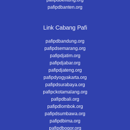
pafipdbanten.org
Link Cabang Pafi
pafipdbandung.org
pafipdsemarang.org
pafipdjatim.org
pafipdjabar.org
pafipdjateng.org
pafipdyogyakarta.org
pafipdsurabaya.org
pafipckotamalang.org
pafipdbali.org
pafipdlombok.org
pafipdsumbawa.org
pafipdbima.org
pafipdbogor.org