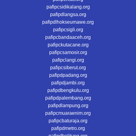
pafipcsidikalang.org
pafipdlangsa.org
pafipdlhokseumawe.org
pafipcsigli.org
pafipcbandaaceh.org
pafipckutacane.org
pafipcsamosir.org
pafipclangi.org
pafipcsiberut.org
pafipdpadang.org
pafipdjambi.org
pafipdbengkulu.org
pafipdpalembang.org
pafipdlampung.org
pafipcmuaraenim.org
pafipcbaturaja.org
pafipdmetro.org
pafipdbelitung.org