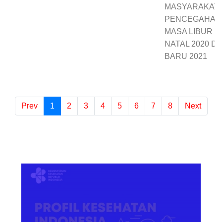
MASYARAKAT
PENCEGAHAN C
MASA LIBUR H
NATAL 2020 D
BARU 2021
Prev
1
(current)
2
3
4
5
6
7
8
Next