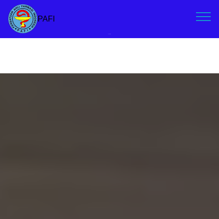
PAFI
NusaSuara.com